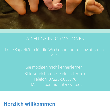
WICHTIGE INFORMATIONEN
Freie Kapazitäten für die Wochenbettbetreuung ab Januar
2027
Sie möchten mich kennenlernen?
Bitte vereinbaren Sie einen Termin:
Telefon: 07225-5085776
E-Mail:
hebamme-fritz@web.de
Herzlich willkommen