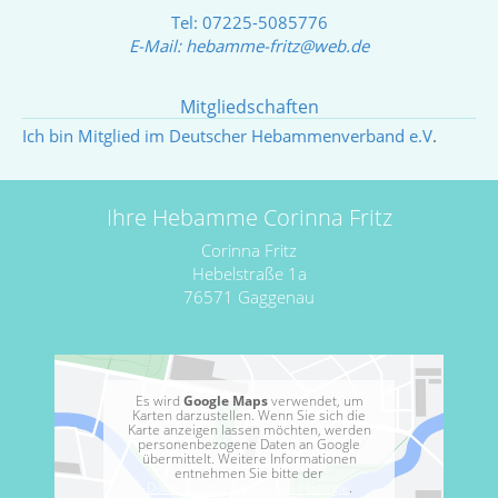
Tel: 07225-5085776
E-Mail:
hebamme-fritz@web.de
Mitgliedschaften
Ich bin Mitglied im Deutscher Hebammenverband e.V
.
Ihre Hebamme Corinna Fritz
Corinna Fritz
Hebelstraße 1a
76571 Gaggenau
Es wird
Google Maps
verwendet, um
Karten darzustellen. Wenn Sie sich die
Karte anzeigen lassen möchten, werden
personenbezogene Daten an Google
übermittelt. Weitere Informationen
entnehmen Sie bitte der
Datenschutzerklärung bei Google
.